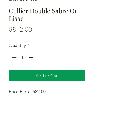
Collier Double Sabre Or
Lisse
Price
$812.00
Quantity
*
Add to Cart
Price Euro - 689,00
Confrerie du Sabre d'Or